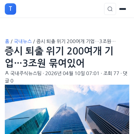
T
본
홈
/
국내뉴스
/
증시 퇴출 위기 200여개 기업…3조원…
문
증시 퇴출 위기 200여개 기
으
로
업…3조원 묶여있어
이
국내주식뉴스팀
·
2026년 04월 10일 07:01
·
조회 77
·
댓
동
글 0