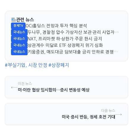
관련 뉴스
OCI홀딩스 전망과 투자 핵심 분석
경제TV
두나무, 경찰청 압수 가상자산 보관·관리 사업자로
국내뉴스
선정
NXT, 프리마켓 하·상한가 주문 한시 금지
국내뉴스
상관계수 미달로 ETF 상장폐지 위기 심화
국내뉴스
키움증권, 매도대금 담보대출 금리 인하로 경쟁력
국내뉴스
강화
#부실기업, 시장 안정
#상장폐지
이전 뉴스
←
미·이란 협상 임시합의…증시 변동성 예상
다음 뉴스
→
미국 증시 반등, 정세 호전 기대