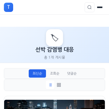
T
본
문
🏷️
으
로
선박 감염병 대응
이
총 1개 게시물
동
최신순
조회순
댓글순