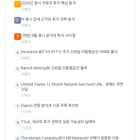
2026년 증시 전망과 투자 핵심 분석
1
33분전
미 증시 강세 근거와 투자 전략 분석
2
52분전
[전망] 8월 증시 분석과 투자 시사점
3
52분전
Innovator IBD 50 (FFTY) 주가 200일 이동평균선 아래로 붕괴
4
54분전
Barrick Mining(B) 200일 이동평균선 돌파
5
56분전
United States 12 Month Natural Gas Fund UNL, 과매도 국면
6
진입
57분전
Elanco 전망 분석과 시장 주목 포인트
7
1시간전
TSLA, 대규모 투자 전략과 성장 가능성의 딜레마
8
1시간전
The Metals Company보다 MP Materials 선택이 현명한 이유
9