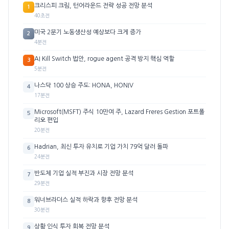
크리스피 크림, 턴어라운드 전략 성공 전망 분석
1
40초전
미국 2분기 노동생산성 예상보다 크게 증가
2
4분전
AI Kill Switch 법안, rogue agent 공격 방지 핵심 역할
3
5분전
나스닥 100 상승 주도: HONA, HONIV
4
17분전
Microsoft(MSFT) 주식 10만여 주, Lazard Freres Gestion 포트폴
5
리오 편입
20분전
Hadrian, 최신 투자 유치로 기업 가치 79억 달러 돌파
6
24분전
반도체 기업 실적 부진과 시장 전망 분석
7
29분전
워너브라더스 실적 하락과 향후 전망 분석
8
30분전
상황 인식 투자 회복 전망 분석
9