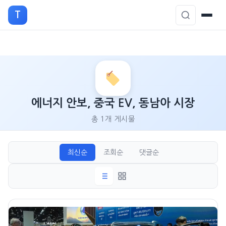
T
본
문
으
로
에너지 안보, 중국 EV, 동남아 시장
이
총 1개 게시물
동
최신순
조회순
댓글순