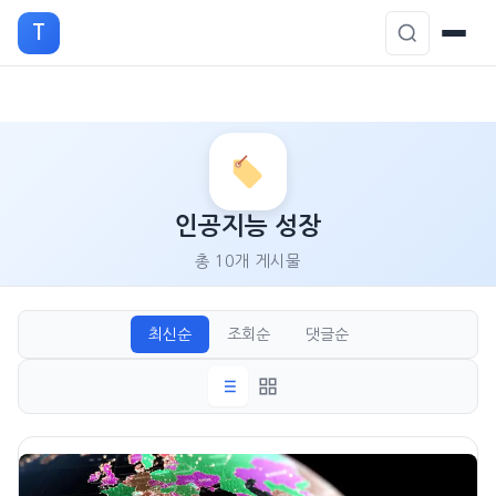
T
본
문
으
로
인공지능 성장
이
총 10개 게시물
동
최신순
조회순
댓글순