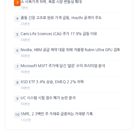
소 사육가격 하락, 육류 시장 변동성 확대
3
7분전
중동 긴장 고조로 원유 가격 급등, Houthi 공격이 주도
4
25분전
Caris Life Sciences (CAI) 주가 17.9% 급등 이유
5
34분전
Nvidia, HBM 공급 제약 대응 위해 저용량 Rubin Ultra GPU 검토
6
38분전
Microsoft MSFT 주가에 담긴 ‘얇은’ 수익 프리미엄 분석
7
39분전
XSD ETF 3.4% 상승, EMEQ 2.2% 하락
8
44분전
UC 시스템 시험 점수 폐지 논란 분석
9
50분전
SNPE, 2.3백만 주 거래로 급증하는 거래량 기록
10
1시간전