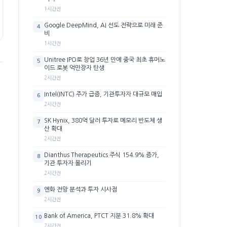
1시간전
Google DeepMind, AI 선도 전략으로 미래 준
4
비
1시간전
Unitree IPO로 창업 36년 만에 중국 최초 휴머노
5
이드 로봇 억만장자 탄생
2시간전
Intel(INTC) 주가 급증, 기관투자자 대규모 매입
6
2시간전
SK Hynix, 380억 달러 투자로 메모리 반도체 생
7
산 확대
2시간전
Dianthus Therapeutics 주식 154.9% 증가,
8
기관 투자자 몰리기
2시간전
엔화 전망 분석과 투자 시사점
9
2시간전
Bank of America, PTCT 지분 31.8% 확대
10
2시간전