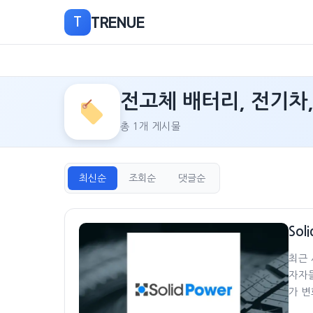
TRENUE
T
본
전고체 배터리, 전기차
문
으
총 1개 게시물
로
이
동
최신순
조회순
댓글순
Sol
최근 
자자들
가 변