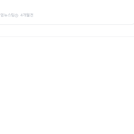
미엄뉴스팀
4개월전