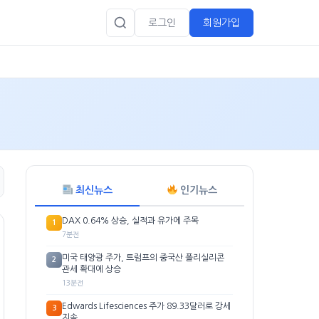
로그인
회원가입
최신뉴스
인기뉴스
DAX 0.64% 상승, 실적과 유가에 주목
1
7분전
미국 태양광 주가, 트럼프의 중국산 폴리실리콘
2
관세 확대에 상승
13분전
Edwards Lifesciences 주가 89.33달러로 강세
3
지속