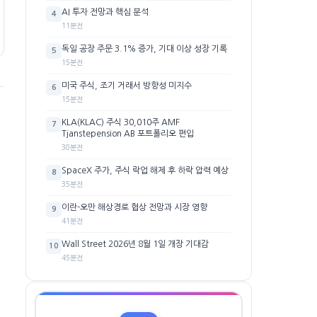
AI 투자 전망과 핵심 분석
4
11분전
독일 공장 주문 3.1% 증가, 기대 이상 성장 기록
5
15분전
미국 주식, 조기 거래서 방향성 미지수
6
15분전
KLA(KLAC) 주식 30,010주 AMF
7
Tjanstepension AB 포트폴리오 편입
30분전
SpaceX 주가, 주식 락업 해제 후 하락 압력 예상
8
35분전
이란-오만 해상경로 협상 전망과 시장 영향
9
41분전
Wall Street 2026년 8월 1일 개장 기대감
10
45분전