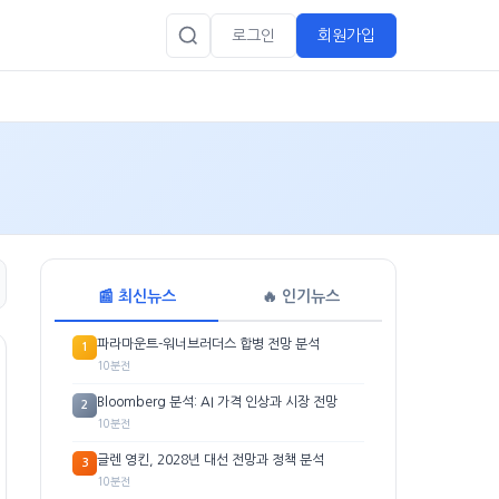
로그인
회원가입
📰 최신뉴스
🔥 인기뉴스
파라마운트-워너브러더스 합병 전망 분석
1
10분전
Bloomberg 분석: AI 가격 인상과 시장 전망
2
10분전
글렌 영킨, 2028년 대선 전망과 정책 분석
3
10분전