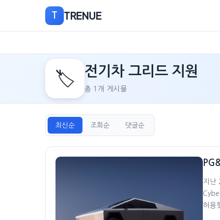
TRENUE
T
본
전기차 그리드 지원
문
🏷️
으
총 1개 게시물
로
이
동
최신순
조회순
댓글순
PG&
지난 
Cyb
허용했