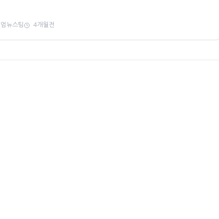
미엄뉴스팀
4개월전