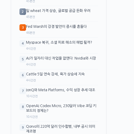
45분전
밀 wheat 가격 상승, 글로벌 공급 둔화 우려
2
45분전
Fed Warsh의 강경 발언이 증시를 흔들다
3
46분전
Myspace 복귀, 소셜 피로 해소의 해법 될까?
4
4시간전
AI가 일자리 대신 작업을 없앤다: Nvidia와 시장
5
4시간전
Cattle 5일 연속 강세, 육가 상승세 지속
6
4시간전
IonQ와 Meta Platforms, 수익 성장 추세 대조
7
10시간전
OpenAI Codex Micro, 230달러 Vibe 코딩 키
8
보드의 정체는?
10시간전
Qorvo의 220억 달러 인수합병, 내부 공시 의미
9
재조명