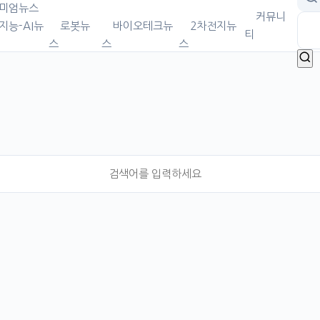
미엄뉴스
커뮤니
지능-AI뉴
로봇뉴
바이오테크뉴
2차전지뉴
티
스
스
스