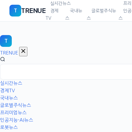
본
실시간뉴스
프리
TRENUE
T
문
경제
국내뉴
글로벌주식뉴
인공
으
TV
스
스
스
로
이
동
T
TRENUE
실시간뉴스
경제TV
국내뉴스
글로벌주식뉴스
프리미엄뉴스
인공지능-AI뉴스
로봇뉴스