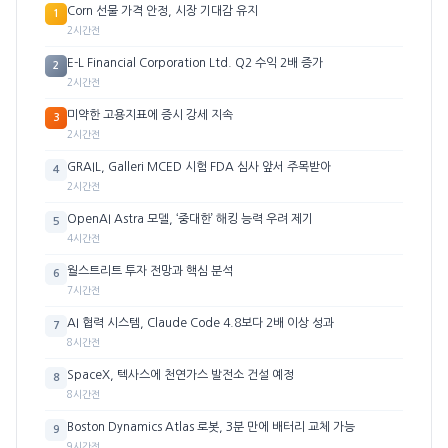
Corn 선물 가격 안정, 시장 기대감 유지
1
2시간전
E-L Financial Corporation Ltd. Q2 수익 2배 증가
2
2시간전
미약한 고용지표에 증시 강세 지속
3
2시간전
GRAIL, Galleri MCED 시험 FDA 심사 앞서 주목받아
4
2시간전
OpenAI Astra 모델, ‘중대한’ 해킹 능력 우려 제기
5
4시간전
월스트리트 투자 전망과 핵심 분석
6
7시간전
AI 협력 시스템, Claude Code 4.8보다 2배 이상 성과
7
8시간전
SpaceX, 텍사스에 천연가스 발전소 건설 예정
8
8시간전
Boston Dynamics Atlas 로봇, 3분 만에 배터리 교체 가능
9
9시간전