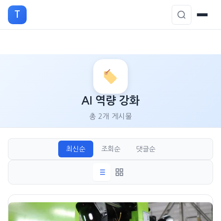
T
본
문
으
로
AI 역량 강화
이
총 2개 게시물
동
최신순
조회순
댓글순