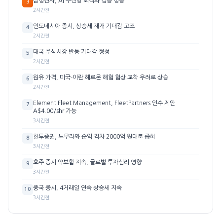
삼성전자, AI 무선망 최적화 검증 성공
3
2시간전
인도네시아 증시, 상승세 재개 기대감 고조
4
2시간전
태국 주식시장 반등 기대감 형성
5
2시간전
원유 가격, 미국-이란 헤르몬 해협 협상 교착 우려로 상승
6
2시간전
Element Fleet Management, FleetPartners 인수 제안
7
A$4.00/shr 가능
3시간전
한투증권, 노무라와 순익 격차 2000억 원대로 좁혀
8
3시간전
호주 증시 약보합 지속, 글로벌 투자심리 영향
9
3시간전
중국 증시, 4거래일 연속 상승세 지속
10
3시간전