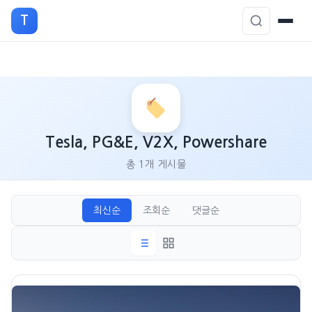
T
본
문
으
로
Tesla, PG&E, V2X, Powershare
이
총 1개 게시물
동
최신순
조회순
댓글순