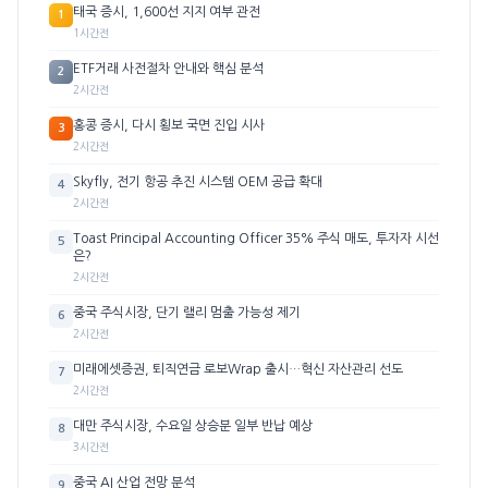
태국 증시, 1,600선 지지 여부 관전
1
1시간전
ETF거래 사전절차 안내와 핵심 분석
2
2시간전
홍콩 증시, 다시 횡보 국면 진입 시사
3
2시간전
Skyfly, 전기 항공 추진 시스템 OEM 공급 확대
4
2시간전
Toast Principal Accounting Officer 35% 주식 매도, 투자자 시선
5
은?
2시간전
중국 주식시장, 단기 랠리 멈출 가능성 제기
6
2시간전
미래에셋증권, 퇴직연금 로보Wrap 출시…혁신 자산관리 선도
7
2시간전
대만 주식시장, 수요일 상승분 일부 반납 예상
8
3시간전
중국 AI 산업 전망 분석
9