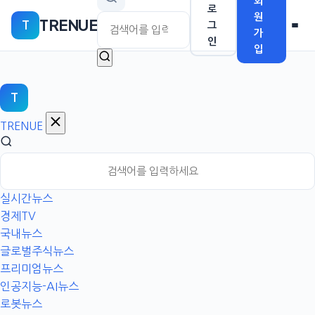
회
본
로
원
TRENUE
T
문
그
가
인
으
입
로
이
동
T
TRENUE
실시간뉴스
경제TV
국내뉴스
글로벌주식뉴스
프리미엄뉴스
인공지능-AI뉴스
로봇뉴스