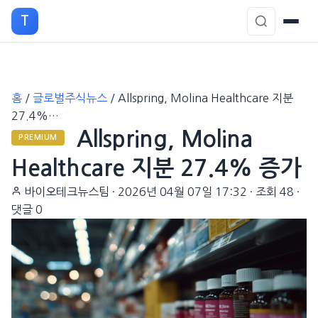
T
본
홈
/
글로벌주식뉴스
/
Allspring, Molina Healthcare 지분
문
27.4%…
으
Allspring, Molina
로
PREMIUM
이
Healthcare 지분 27.4% 증가
동
바이오테크뉴스팀
·
2026년 04월 07일 17:32
·
조회 48
·
댓글 0