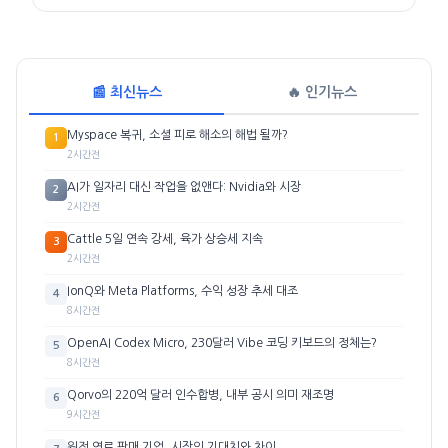
📰 최신뉴스
🔥 인기뉴스
Myspace 복귀, 소셜 피로 해소의 해법 될까?
1
2시간전
AI가 일자리 대신 작업을 없앤다: Nvidia와 시장
2
2시간전
Cattle 5일 연속 강세, 육가 상승세 지속
3
2시간전
IonQ와 Meta Platforms, 수익 성장 추세 대조
4
8시간전
OpenAI Codex Micro, 230달러 Vibe 코딩 키보드의 정체는?
5
8시간전
Qorvo의 220억 달러 인수합병, 내부 공시 의미 재조명
6
9시간전
원전 연료 판매 기업, 시장의 기대치와 차이