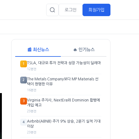
로그인
회원가입
📰 최신뉴스
🔥 인기뉴스
TSLA, 대규모 투자 전략과 성장 가능성의 딜레마
1
12분전
The Metals Company보다 MP Materials 선
2
택이 현명한 이유
16분전
Virginia 주지사, NextEra와 Dominion 합병에
3
개입 예고
23분전
Airbnb(ABNB) 주가 9% 상승, 2분기 실적 기대
4
이상
23분전