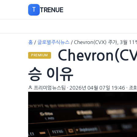
TRENUE
T
본
홈
/
글로벌주식뉴스
/
Chevron(CVX) 주가, 3월 
문
Chevron(C
으
PREMIUM
로
이
승 이유
동
프리미엄뉴스팀
·
2026년 04월 07일 19:46
·
조회