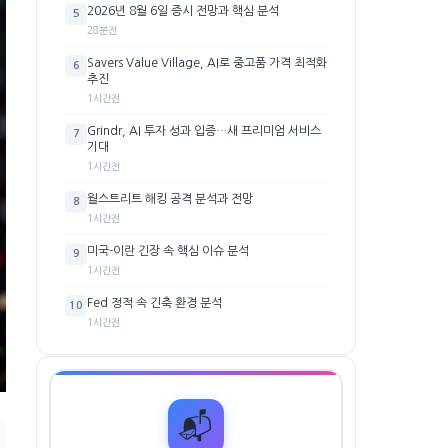
2026년 8월 6일 증시 전망과 핵심 분석
5
28분전
Savers Value Village, AI로 중고품 가격 최적화
6
추진
1시간전
Grindr, AI 투자 성과 입증…새 프리미엄 서비스
7
기대
1시간전
월스트리트 해킹 공격 분석과 전망
8
1시간전
미국-이란 긴장 속 핵심 이슈 분석
9
1시간전
Fed 정적 속 긴축 환경 분석
10
1시간전
📬