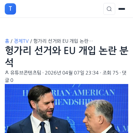
T
본
홈
/
경제TV
/
헝가리 선거와 EU 개입 논란…
문
헝가리 선거와 EU 개입 논란 분
으
로
석
이
유튜브콘텐츠팀
·
2026년 04월 07일 23:34
·
조회 75
·
댓
동
글 0