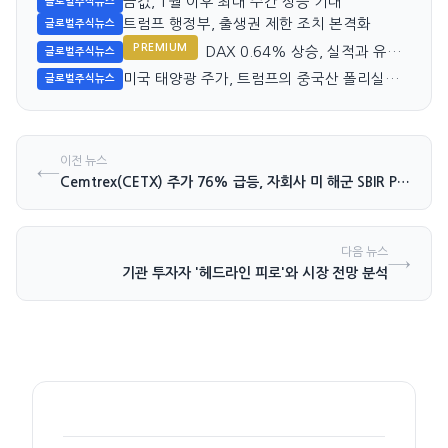
금값, 1월 이후 최대 주간 상승 기대
글로벌주식뉴스
트럼프 행정부, 출생권 제한 조치 본격화
글로벌주식뉴스
PREMIUM
DAX 0.64% 상승, 실적과 유가
글로벌주식뉴스
에 주목
미국 태양광 주가, 트럼프의 중국산 폴리실리
글로벌주식뉴스
콘 관세 확대에 상승
이전 뉴스
←
Cemtrex(CETX) 주가 76% 급등, 자회사 미 해군 SBIR Phase 1…
다음 뉴스
→
기관 투자자 '헤드라인 피로'와 시장 전망 분석