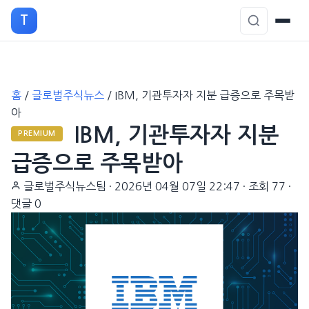
T
본
홈
/
글로벌주식뉴스
/
IBM, 기관투자자 지분 급증으로 주목받
문
아
으
IBM, 기관투자자 지분
로
PREMIUM
이
급증으로 주목받아
동
글로벌주식뉴스팀
·
2026년 04월 07일 22:47
·
조회 77
·
댓글 0