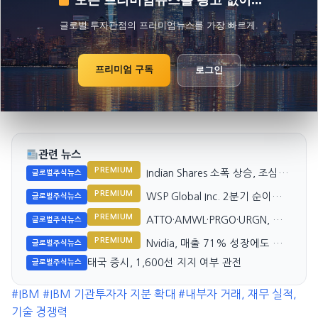
모든 프리미엄뉴스를 광고 없이...
글로벌 투자관점의 프리미엄뉴스를 가장 빠르게.
프리미엄 구독
로그인
관련 뉴스
PREMIUM
Indian Shares 소폭 상승, 조심스
글로벌주식뉴스
러운 거래 지속
PREMIUM
WSP Global Inc. 2분기 순이익
글로벌주식뉴스
감소
PREMIUM
ATTO·AMWL·PRGO·URGN, 바
글로벌주식뉴스
이오텍 강세 주도
PREMIUM
Nvidia, 매출 71% 성장에도 시
글로벌주식뉴스
장은 성장 정체 기대
태국 증시, 1,600선 지지 여부 관전
글로벌주식뉴스
#IBM
#IBM 기관투자자 지분 확대
#내부자 거래, 재무 실적,
기술 경쟁력