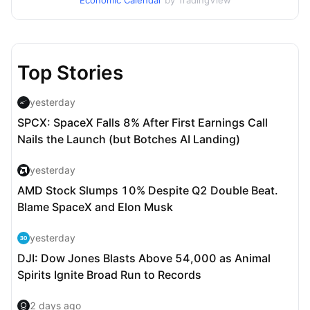
Economic Calendar
by TradingView