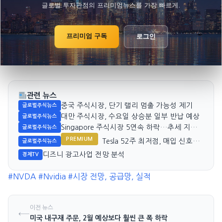
글로벌 투자관점의 프리미엄뉴스를 가장 빠르게.
프리미엄 구독
로그인
관련 뉴스
중국 주식시장, 단기 랠리 멈출 가능성 제기
글로벌주식뉴스
대만 주식시장, 수요일 상승분 일부 반납 예상
글로벌주식뉴스
Singapore 주식시장 5연속 하락…추세 지속
글로벌주식뉴스
가능성 주목
PREMIUM
Tesla 52주 최저점, 매입 신호일
글로벌주식뉴스
까?
디즈니 광고사업 전망 분석
경제TV
#NVDA
#Nvidia
#시장 전망, 공급망, 실적
이전 뉴스
←
미국 내구재 주문, 2월 예상보다 훨씬 큰 폭 하락