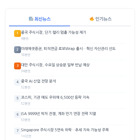
최신뉴스
인기뉴스
중국 주식시장, 단기 랠리 멈출 가능성 제기
1
4분전
미래에셋증권, 퇴직연금 로보Wrap 출시…혁신 자산관리 선도
2
18분전
대만 주식시장, 수요일 상승분 일부 반납 예상
3
34분전
중국 AI 산업 전망 분석
4
52분전
코스피, 기관 매도 우위에 6,500선 등락 지속
5
52분전
ISA 9999년 막차 전쟁, 계좌 만기 연장 전략 치열
6
53분전
Singapore 주식시장 5연속 하락…추세 지속 가능성 주목
7
1시간전