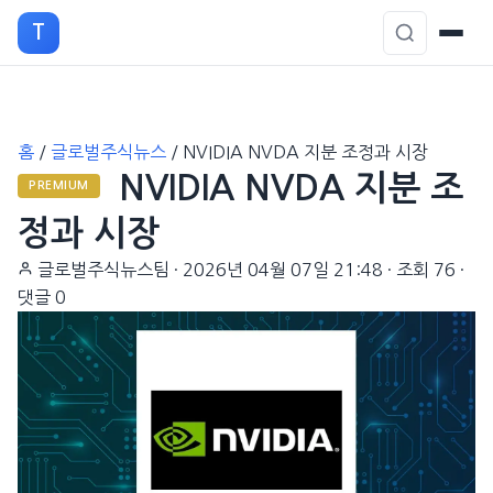
T
본
홈
/
글로벌주식뉴스
/
NVIDIA NVDA 지분 조정과 시장
문
NVIDIA NVDA 지분 조
으
PREMIUM
로
정과 시장
이
글로벌주식뉴스팀
·
2026년 04월 07일 21:48
·
조회 76
·
동
댓글 0