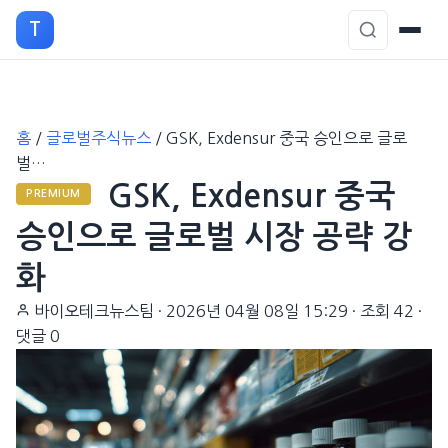
T
본
홈
/
글로벌주식뉴스
/
GSK, Exdensur 중국 승인으로 글로
문
벌…
으
GSK, Exdensur 중국
로
PREMIUM
이
승인으로 글로벌 시장 공략 강
동
화
바이오테크뉴스팀
·
2026년 04월 08일 15:29
·
조회 42
·
댓글 0