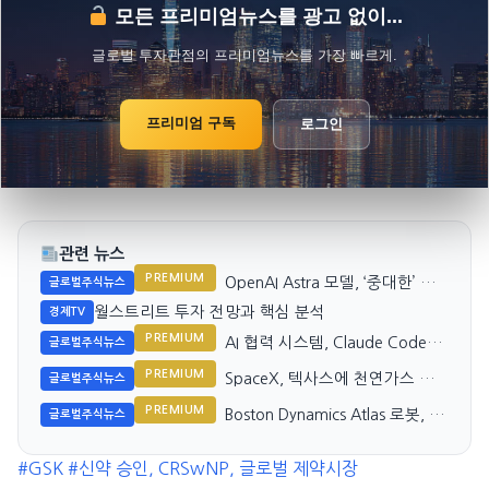
모든 프리미엄뉴스를 광고 없이...
글로벌 투자관점의 프리미엄뉴스를 가장 빠르게.
프리미엄 구독
로그인
관련 뉴스
PREMIUM
OpenAI Astra 모델, ‘중대한’ 해
글로벌주식뉴스
킹 능력 우려 제기
월스트리트 투자 전망과 핵심 분석
경제TV
PREMIUM
AI 협력 시스템, Claude Code
글로벌주식뉴스
4.8보다 2배 이상 성과
PREMIUM
SpaceX, 텍사스에 천연가스 발
글로벌주식뉴스
전소 건설 예정
PREMIUM
Boston Dynamics Atlas 로봇, 3
글로벌주식뉴스
분 만에 배터리 교체 가능
#GSK
#신약 승인, CRSwNP, 글로벌 제약시장