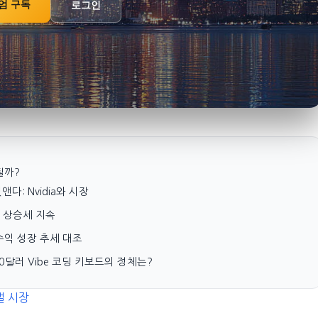
엄 구독
로그인
될까?
다: Nvidia와 시장
육가 상승세 지속
s, 수익 성장 추세 대조
, 230달러 Vibe 코딩 키보드의 정체는?
벌 시장