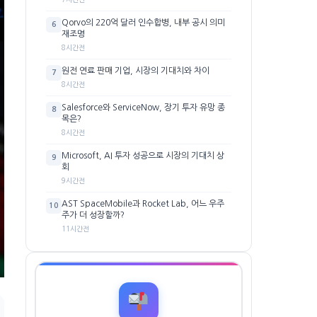
Qorvo의 220억 달러 인수합병, 내부 공시 의미
6
재조명
8시간전
원전 연료 판매 기업, 시장의 기대치와 차이
7
8시간전
Salesforce와 ServiceNow, 장기 투자 유망 종
8
목은?
8시간전
Microsoft, AI 투자 성공으로 시장의 기대치 상
9
회
9시간전
AST SpaceMobile과 Rocket Lab, 어느 우주
10
주가 더 성장할까?
11시간전