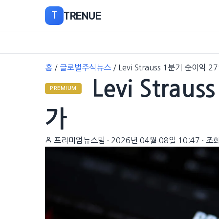
TRENUE
T
본
홈
/
글로벌주식뉴스
/
Levi Strauss 1분기 순이익 
문
Levi Stra
으
PREMIUM
로
이
가
동
프리미엄뉴스팀
·
2026년 04월 08일 10:47
·
조회