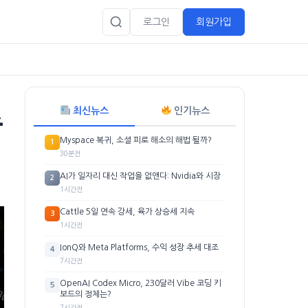
로그인
회원가입
최신뉴스
인기뉴스
증
Myspace 복귀, 소셜 피로 해소의 해법 될까?
1
30분전
AI가 일자리 대신 작업을 없앤다: Nvidia와 시장
2
1시간전
Cattle 5일 연속 강세, 육가 상승세 지속
3
1시간전
IonQ와 Meta Platforms, 수익 성장 추세 대조
4
7시간전
OpenAI Codex Micro, 230달러 Vibe 코딩 키
5
보드의 정체는?
7시간전