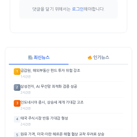
댓글을 달기 위해서는
로그인
해야합니다.
최신뉴스
인기뉴스
금감원, 해외부동산 펀드 투자 위험 강조
1
1시간전
삼성전자, AI 무선망 최적화 검증 성공
2
2시간전
인도네시아 증시, 상승세 재개 기대감 고조
3
2시간전
태국 주식시장 반등 기대감 형성
4
2시간전
원유 가격, 미국-이란 헤르몬 해협 협상 교착 우려로 상승
5