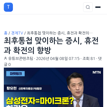
T
본
홈
/
경제TV
/
최후통첩 맞이하는 증시, 휴전과 확전의…
문
최후통첩 맞이하는 증시, 휴전
으
로
과 확전의 향방
이
유튜브콘텐츠팀
·
2026년 04월 08일 07:15
·
조회 81
·
댓
동
글 0