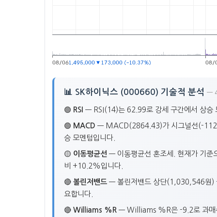
📊 SK하이닉스 (000660) 기술적 분석
— 
🟢
RSI
— RSI(14)는 62.99로 강세 구간에서 
🟢
MACD
— MACD(2864.43)가 시그널선(-11
승 모멘텀입니다.
🟡
이동평균선
— 이동평균선 혼조세. 현재가 기준으로 
비 +10.2%입니다.
🔴
볼린저밴드
— 볼린저밴드 상단(1,030,546원)
요합니다.
🔴
Williams %R
— Williams %R은 -9.2로