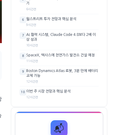
기
6시간전
월스트리트 투자 전망과 핵심 분석
6
9시간전
AI 협력 시스템, Claude Code 4.8보다 2배 이
7
상 성과
10시간전
SpaceX, 텍사스에 천연가스 발전소 건설 예정
8
11시간전
Boston Dynamics Atlas 로봇, 3분 만에 배터리
9
교체 가능
12시간전
이번 주 시장 전망과 핵심 분석
10
12시간전
강
승
📬