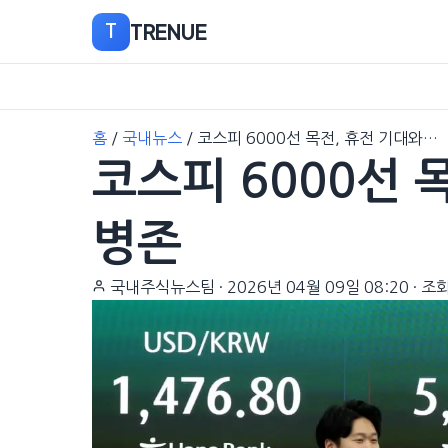
TRENUE
T
본
홈
/
국내뉴스
/
코스피 6000선 목전, 휴전 기대와…
문
코스피 6000선 
으
로
이
병존
동
국내주식뉴스팀
·
2026년 04월 09일 08:20
·
조회