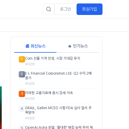
로그인
회원가입
📰 최신뉴스
🔥 인기뉴스
Corn 선물 가격 안정, 시장 기대감 유지
1
4시간전
E-L Financial Corporation Ltd. Q2 수익 2배
2
증가
4시간전
미약한 고용지표에 증시 강세 지속
3
4시간전
GRAIL, Galleri MCED 시험 FDA 심사 앞서 주
4
목받아
4시간전
OpenAI Astra 모델, ‘중대한’ 해킹 능력 우려 제
5