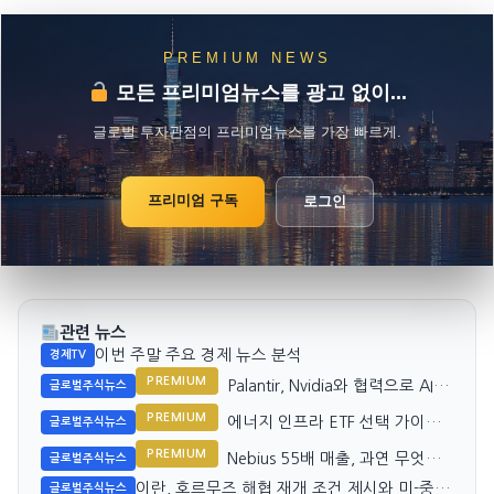
PREMIUM NEWS
모든 프리미엄뉴스를 광고 없이...
글로벌 투자관점의 프리미엄뉴스를 가장 빠르게.
프리미엄 구독
로그인
관련 뉴스
이번 주말 주요 경제 뉴스 분석
경제TV
PREMIUM
Palantir, Nvidia와 협력으로 AI 경
글로벌주식뉴스
쟁력 강화
PREMIUM
에너지 인프라 ETF 선택 가이드:
글로벌주식뉴스
AMLP와 EMLP 비교
PREMIUM
Nebius 55배 매출, 과연 무엇을
글로벌주식뉴스
의미할까?
이란, 호르무즈 해협 재개 조건 제시와 미-중
글로벌주식뉴스