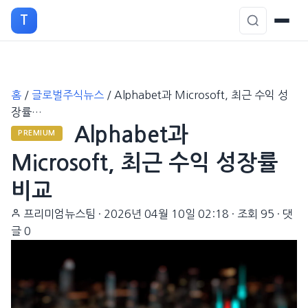
T
본
홈
/
글로벌주식뉴스
/
Alphabet과 Microsoft, 최근 수익 성
문
장률…
으
Alphabet과
로
PREMIUM
이
Microsoft, 최근 수익 성장률
동
비교
프리미엄뉴스팀
·
2026년 04월 10일 02:18
·
조회 95
·
댓
글 0