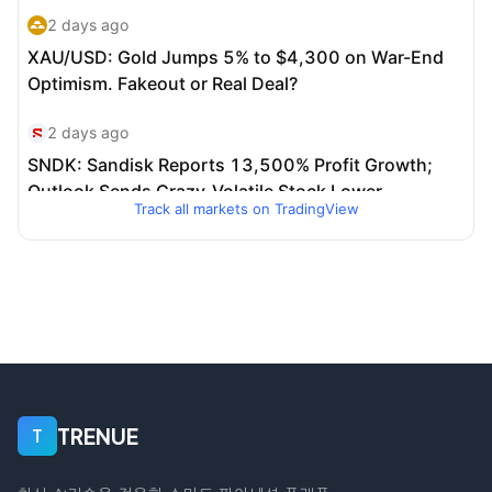
Track all markets on TradingView
TRENUE
T