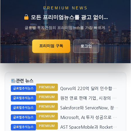
PREMIUM NEWS
모든 프리미엄뉴스를 광고 없이...
글로벌 투자관점의 프리미엄뉴스를 가장 빠르게.
프리미엄 구독
로그인
관련 뉴스
PREMIUM
Qorvo의 220억 달러 인수합병,
글로벌주식뉴스
내부 공시 의미 재조명
PREMIUM
원전 연료 판매 기업, 시장의 기
글로벌주식뉴스
대치와 차이
PREMIUM
Salesforce와 ServiceNow, 장기
글로벌주식뉴스
투자 유망 종목은?
PREMIUM
Microsoft, AI 투자 성공으로 시
글로벌주식뉴스
장의 기대치 상회
PREMIUM
AST SpaceMobile과 Rocket
글로벌주식뉴스