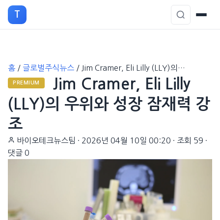
T
본
홈
/
글로벌주식뉴스
/
Jim Cramer, Eli Lilly (LLY)의…
문
Jim Cramer, Eli Lilly
으
PREMIUM
로
(LLY)의 우위와 성장 잠재력 강
이
조
동
바이오테크뉴스팀
·
2026년 04월 10일 00:20
·
조회 59
·
댓글 0