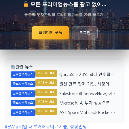
모든 프리미엄뉴스를 광고 없이...
글로벌 투자관점의 프리미엄뉴스를 가장 빠르게.
프리미엄 구독
로그인
관련 뉴스
PREMIUM
Qorvo의 220억 달러 인수합병,
글로벌주식뉴스
내부 공시 의미 재조명
PREMIUM
원전 연료 판매 기업, 시장의 기
글로벌주식뉴스
대치와 차이
PREMIUM
Salesforce와 ServiceNow, 장기
글로벌주식뉴스
투자 유망 종목은?
PREMIUM
Microsoft, AI 투자 성공으로 시
글로벌주식뉴스
장의 기대치 상회
PREMIUM
AST SpaceMobile과 Rocket
글로벌주식뉴스
Lab, 어느 우주주가 더 성장할까?
#EW
#기업 내부거래
#의료기술, 성장전망