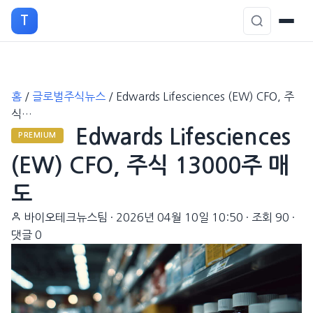
T
본
홈
/
글로벌주식뉴스
/
Edwards Lifesciences (EW) CFO, 주
문
식…
으
Edwards Lifesciences
로
PREMIUM
이
(EW) CFO, 주식 13000주 매
동
도
바이오테크뉴스팀
·
2026년 04월 10일 10:50
·
조회 90
·
댓글 0