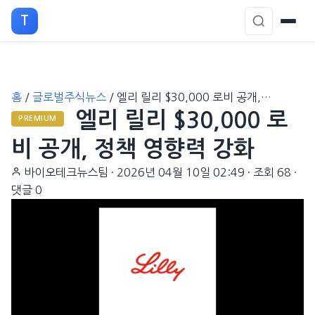
T
본
홈
/
글로벌주식뉴스
/
엘리 릴리 $30,000 로비 공개,…
문
엘리 릴리 $30,000 로
으
PREMIUM
로
비 공개, 정책 영향력 강화
이
바이오테크뉴스팀
·
2026년 04월 10일 02:49
·
조회 68
·
동
댓글 0