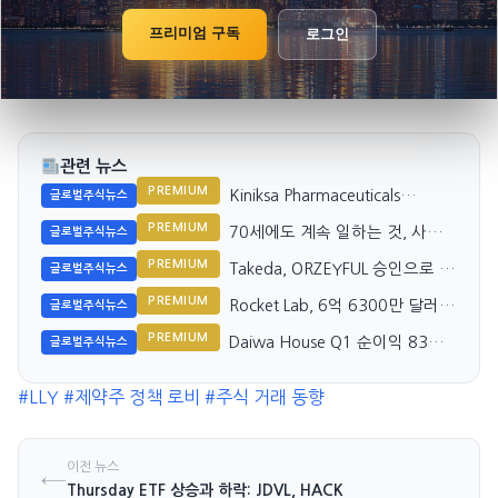
프리미엄 구독
로그인
관련 뉴스
PREMIUM
Kiniksa Pharmaceuticals
글로벌주식뉴스
International, plc $KNSA 주식
PREMIUM
70세에도 계속 일하는 것, 사회
글로벌주식뉴스
대폭 매각
보장 수령액에 미치는 영향
PREMIUM
Takeda, ORZEYFUL 승인으로 신
글로벌주식뉴스
약 시장 도전
PREMIUM
Rocket Lab, 6억 6300만 달러
글로벌주식뉴스
계약 확보, 아직 첫 비행 기다려
PREMIUM
Daiwa House Q1 순이익 83조
글로벌주식뉴스
엔, FY27 가이던스 발표
#LLY
#제약주 정책 로비
#주식 거래 동향
이전 뉴스
←
Thursday ETF 상승과 하락: JDVL, HACK