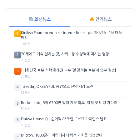
최신뉴스
인기뉴스
Kiniksa Pharmaceuticals International, plc $KNSA 주식 대폭
1
매각
16분전
70세에도 계속 일하는 것, 사회보장 수령액에 미치는 영향
2
23분전
[대한민국 로봇 석학 한재권 교수 ‘일 잘하는 로봇’이 승부 결정]
3
27분전
Takeda, ORZEYFUL 승인으로 신약 시장 도전
4
38분전
Rocket Lab, 6억 6300만 달러 계약 확보, 아직 첫 비행 기다려
5
50분전
Daiwa House Q1 순이익 83조엔, FY27 가이던스 발표
6
51분전
Micron, 1000달러 이하에서 매력적 가치를 인정받다
7