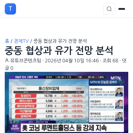
T
본
홈
/
경제TV
/
중동 협상과 유가 전망 분석
문
중동 협상과 유가 전망 분석
으
로
유튜브콘텐츠팀
·
2026년 04월 10일 16:46
·
조회 68
·
댓
이
글 0
동