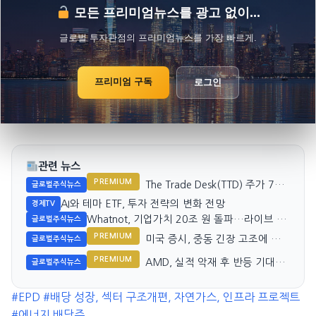
모든 프리미엄뉴스를 광고 없이...
글로벌 투자관점의 프리미엄뉴스를 가장 빠르게.
프리미엄 구독
로그인
관련 뉴스
PREMIUM
The Trade Desk(TTD) 주가 7년
글로벌주식뉴스
만에 최저치 기록
AI와 테마 ETF, 투자 전략의 변화 전망
경제TV
Whatnot, 기업가치 20조 원 돌파…라이브 쇼
글로벌주식뉴스
핑 시장 견인
PREMIUM
미국 증시, 중동 긴장 고조에 하
글로벌주식뉴스
락 마감
PREMIUM
AMD, 실적 악재 후 반등 기대는
글로벌주식뉴스
신중히
#EPD
#배당 성장, 섹터 구조개편, 자연가스, 인프라 프로젝트
#에너지 배당주