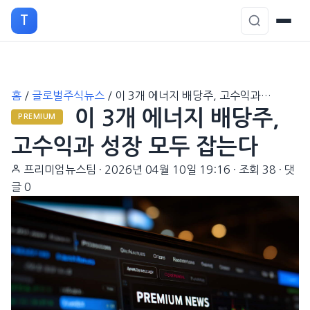
T
본
홈
/
글로벌주식뉴스
/
이 3개 에너지 배당주, 고수익과…
문
이 3개 에너지 배당주,
으
PREMIUM
로
고수익과 성장 모두 잡는다
이
프리미엄뉴스팀
·
2026년 04월 10일 19:16
·
조회 38
·
댓
동
글 0