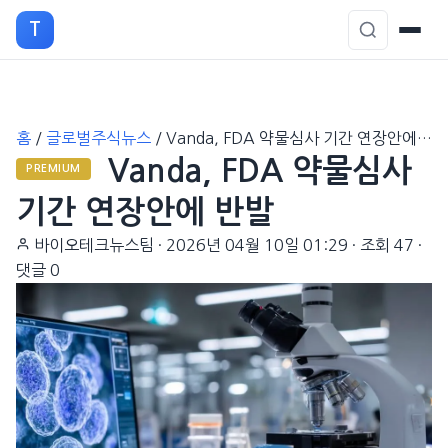
T
본
홈
/
글로벌주식뉴스
/
Vanda, FDA 약물심사 기간 연장안에…
문
Vanda, FDA 약물심사
으
PREMIUM
로
기간 연장안에 반발
이
바이오테크뉴스팀
·
2026년 04월 10일 01:29
·
조회 47
·
동
댓글 0