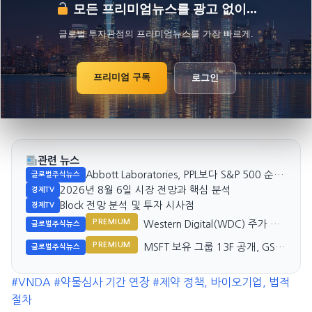
모든 프리미엄뉴스를 광고 없이...
글로벌 투자관점의 프리미엄뉴스를 가장 빠르게.
프리미엄 구독
로그인
관련 뉴스
Abbott Laboratories, PPL보다 S&P 500 순위
글로벌주식뉴스
58위로 상승
2026년 8월 6일 시장 전망과 핵심 분석
경제TV
Block 전망 분석 및 투자 시사점
경제TV
PREMIUM
Western Digital(WDC) 주가 폭
글로벌주식뉴스
락, 실적 호조에도 왜?
PREMIUM
MSFT 보유 그룹 13F 공개, GSA
글로벌주식뉴스
Capital Partners는 포지션 종료
#VNDA
#약물심사 기간 연장
#제약 정책, 바이오기업, 법적
절차