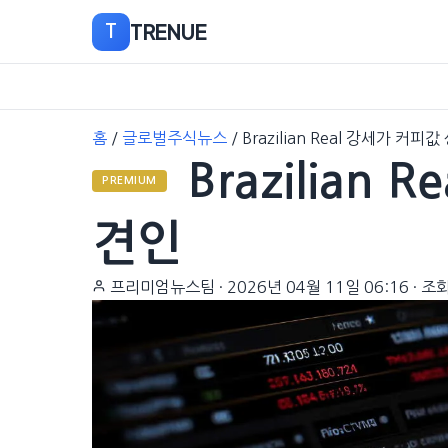
TRENUE
T
본
홈
/
글로벌주식뉴스
/
Brazilian Real 강세가 커피
문
Brazilian
으
PREMIUM
로
이
견인
동
프리미엄뉴스팀
·
2026년 04월 11일 06:16
·
조회