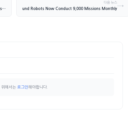
다음 뉴스
→
Ukraine Ground Robots Now Conduct 9,000 Missions Monthly
Crude Prices Supported by Geopolitical Tensions and Supply Disruptions
기 위해서는
로그인
해야합니다.