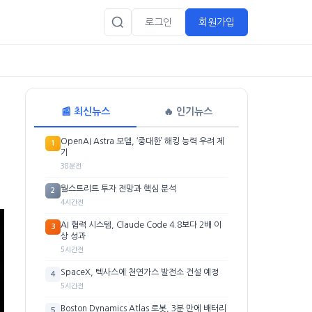
로그인
회원가입
📰 최신뉴스
🔥 인기뉴스
OpenAI Astra 모델, ‘중대한’ 해킹 능력 우려 제
1
기
38분전
월스트리트 투자 전망과 핵심 분석
2
4시간전
AI 협력 시스템, Claude Code 4.8보다 2배 이
3
상 성과
5시간전
SpaceX, 텍사스에 천연가스 발전소 건설 예정
4
5시간전
Boston Dynamics Atlas 로봇, 3분 만에 배터리
5