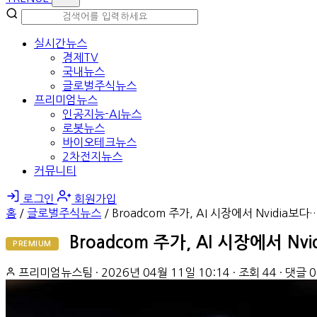
실시간뉴스
경제TV
국내뉴스
글로벌주식뉴스
프리미엄뉴스
인공지능-AI뉴스
로봇뉴스
바이오테크뉴스
2차전지뉴스
커뮤니티
로그인
회원가입
홈
/
글로벌주식뉴스
/
Broadcom 주가, AI 시장에서 Nvidia보다
Broadcom 주가, AI 시장에서 N
PREMIUM
프리미엄뉴스팀
·
2026년 04월 11일 10:14
·
조회 44
·
댓글 0