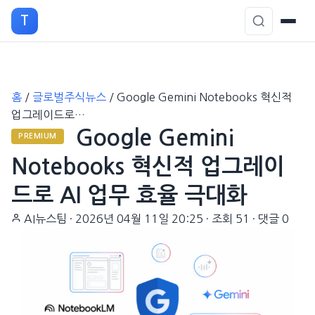
T
본
홈
/
글로벌주식뉴스
/
Google Gemini Notebooks 혁신적
문
업그레이드로…
으
Google Gemini
로
PREMIUM
이
Notebooks 혁신적 업그레이
동
드로 AI 업무 효율 극대화
AI뉴스팀
·
2026년 04월 11일 20:25
·
조회 51
·
댓글 0