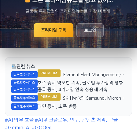
모든 프리미엄뉴스를 광고 없이...
글로벌 투자관점의 프리미엄뉴스를 가장 빠르게.
프리미엄 구독
로그인
관련 뉴스
PREMIUM
Element Fleet Management,
글로벌주식뉴스
FleetPartners 인수 제안
호주 증시 약보합 지속, 글로벌 투자심리 영향
글로벌주식뉴스
A$4.00/shr 가능
중국 증시, 4거래일 연속 상승세 지속
글로벌주식뉴스
PREMIUM
SK Hynix와 Samsung, Micron
글로벌주식뉴스
투자자에게 강력 경고
대만 증시, 소폭 반등
글로벌주식뉴스
#AI 업무 효율
#AI 워크플로우, 연구, 콘텐츠 제작, 구글
#Gemini AI
#GOOGL