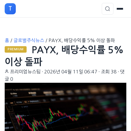
T
본
홈
/
글로벌주식뉴스
/
PAYX, 배당수익률 5% 이상 돌파
문
PAYX, 배당수익률 5%
으
PREMIUM
로
이상 돌파
이
프리미엄뉴스팀
·
2026년 04월 11일 06:47
·
조회 38
·
댓
동
글 0