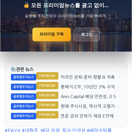
모든 프리미엄뉴스를 광고 없이...
글로벌 투자관점의 프리미엄뉴스를 가장 빠르게.
프리미엄 구독
로그인
관련 뉴스
PREMIUM
미국인 은퇴 준비 현황과 저축 포
글로벌주식뉴스
기 가능성
PREMIUM
환헤지 ETF, 10년간 3% 수익 차
글로벌주식뉴스
이 발생
PREMIUM
Ares Capital 배당 안전성, 0.50
글로벌주식뉴스
달러 수익에 0.48달러 배당 지속
PREMIUM
현재 주식시장, 역사적 고평가 경
글로벌주식뉴스
고 신호 발령
PREMIUM
연준 금리 인하가 채권 ETF에 미
글로벌주식뉴스
치는 영향 분석
#PAYX
#대형주, 배당 정책, 투자 안정성
#배당수익률