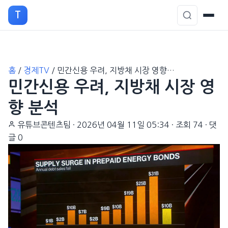
T
본
홈
/
경제TV
/
민간신용 우려, 지방채 시장 영향…
문
민간신용 우려, 지방채 시장 영
으
로
향 분석
이
유튜브콘텐츠팀
·
2026년 04월 11일 05:34
·
조회 74
·
댓
동
글 0