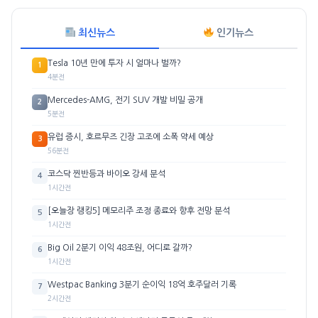
최신뉴스
인기뉴스
Tesla 10년 만에 투자 시 얼마나 벌까?
1
4분전
Mercedes-AMG, 전기 SUV 개발 비밀 공개
2
5분전
유럽 증시, 호르무즈 긴장 고조에 소폭 약세 예상
3
56분전
코스닥 찐반등과 바이오 강세 분석
4
1시간전
[오늘장 랭킹5] 메모리주 조정 종료와 향후 전망 분석
5
1시간전
Big Oil 2분기 이익 48조원, 어디로 갈까?
6
1시간전
Westpac Banking 3분기 순이익 18억 호주달러 기록
7
2시간전