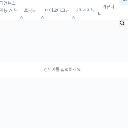
미엄뉴스
커뮤니
지능-AI뉴
로봇뉴
바이오테크뉴
2차전지뉴
티
스
스
스