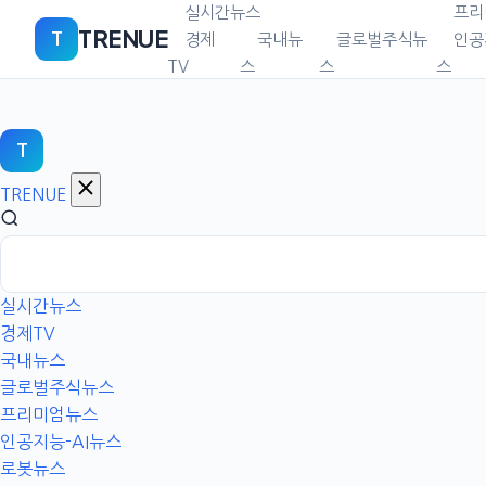
본
실시간뉴스
프리
TRENUE
T
문
경제
국내뉴
글로벌주식뉴
인공
으
TV
스
스
스
로
이
동
T
TRENUE
실시간뉴스
경제TV
국내뉴스
글로벌주식뉴스
프리미엄뉴스
인공지능-AI뉴스
로봇뉴스