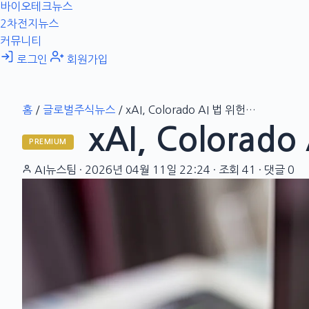
바이오테크뉴스
2차전지뉴스
커뮤니티
로그인
회원가입
홈
/
글로벌주식뉴스
/
xAI, Colorado AI 법 위헌…
xAI, Colorad
PREMIUM
AI뉴스팀
·
2026년 04월 11일 22:24
·
조회 41
·
댓글 0