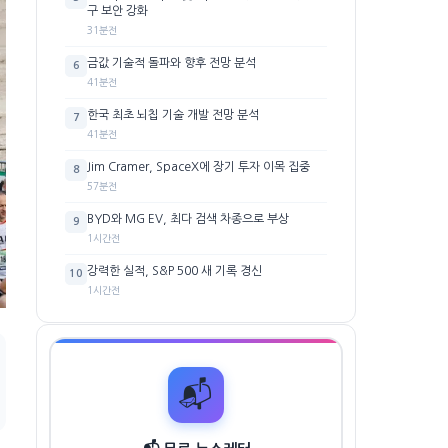
구 보안 강화
31분전
금값 기술적 돌파와 향후 전망 분석
6
41분전
한국 최초 뇌칩 기술 개발 전망 분석
7
41분전
Jim Cramer, SpaceX에 장기 투자 이목 집중
8
57분전
BYD와 MG EV, 최다 검색 차종으로 부상
9
1시간전
강력한 실적, S&P 500 새 기록 경신
10
1시간전
📬