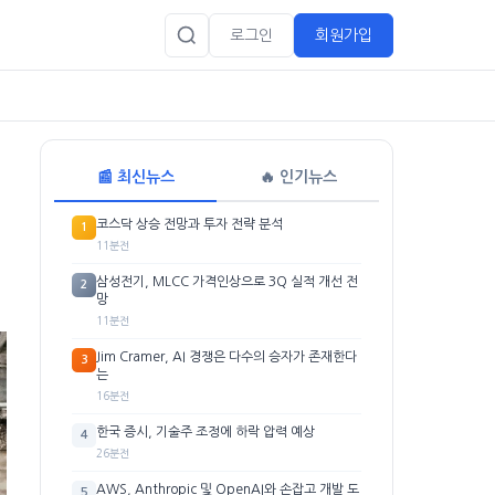
로그인
회원가입
📰 최신뉴스
🔥 인기뉴스
코스닥 상승 전망과 투자 전략 분석
1
11분전
삼성전기, MLCC 가격인상으로 3Q 실적 개선 전
2
망
11분전
Jim Cramer, AI 경쟁은 다수의 승자가 존재한다
3
는
16분전
한국 증시, 기술주 조정에 하락 압력 예상
4
26분전
AWS, Anthropic 및 OpenAI와 손잡고 개발 도
5