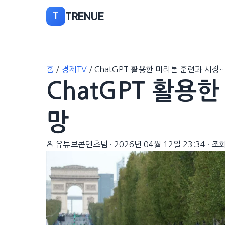
TRENUE
T
본
홈
/
경제TV
/
ChatGPT 활용한 마라톤 훈련과 시장
문
ChatGPT 활용
으
로
이
망
동
유튜브콘텐츠팀
·
2026년 04월 12일 23:34
·
조회