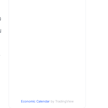
음
됩
술
Economic Calendar
by TradingView