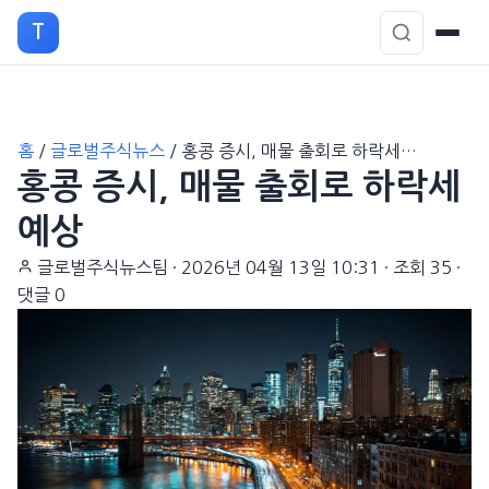
T
본
홈
/
글로벌주식뉴스
/
홍콩 증시, 매물 출회로 하락세…
문
홍콩 증시, 매물 출회로 하락세
으
로
예상
이
글로벌주식뉴스팀
·
2026년 04월 13일 10:31
·
조회 35
·
동
댓글 0