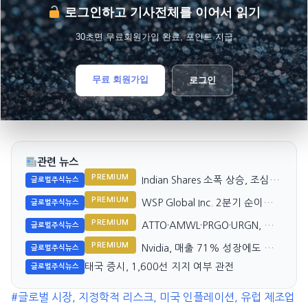
로그인하고 기사전체를 이어서 읽기
30초면 무료회원가입 완료, 포인트 지급
무료 회원가입
로그인
관련 뉴스
PREMIUM
Indian Shares 소폭 상승, 조심스
글로벌주식뉴스
러운 거래 지속
PREMIUM
WSP Global Inc. 2분기 순이익
글로벌주식뉴스
감소
PREMIUM
ATTO·AMWL·PRGO·URGN, 바
글로벌주식뉴스
이오텍 강세 주도
PREMIUM
Nvidia, 매출 71% 성장에도 시
글로벌주식뉴스
장은 성장 정체 기대
태국 증시, 1,600선 지지 여부 관전
글로벌주식뉴스
#글로벌 시장, 지정학적 리스크, 미국 인플레이션, 유럽 제조업