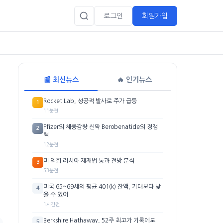
로그인
회원가입
📰 최신뉴스
🔥 인기뉴스
Rocket Lab, 성공적 발사로 주가 급등
1
11분전
Pfizer의 체중감량 신약 Berobenatide의 경쟁
2
력
12분전
미 의회 러시아 제재법 통과 전망 분석
3
53분전
미국 65~69세의 평균 401(k) 잔액, 기대보다 낮
4
을 수 있어
1시간전
Berkshire Hathaway, 52주 최고가 기록에도
5