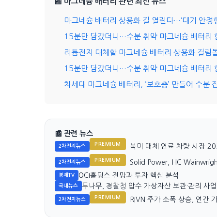
📰 마그네슘 배터리 관련 최신 뉴스
마그네슘 배터리 상용화 길 열린다…‘대기 안정형
15분만 담갔더니…수분 취약 마그네슘 배터리 
리튬전지 대체할 마그네슘 배터리 상용화 걸림
15분만 담갔더니…수분 취약 마그네슘 배터리 
차세대 마그네슘 배터리, ‘보호층’ 만들어 수분 
📰 관련 뉴스
PREMIUM
북미 대체 연료 차량 시장 203
2차전지뉴스
PREMIUM
Solid Power, HC Wainwr
2차전지뉴스
OCI홀딩스 전망과 투자 핵심 분석
경제TV
두나무, 경찰청 압수 가상자산 보관·관리 사
국내뉴스
PREMIUM
RIVN 주가 소폭 상승, 연간
2차전지뉴스