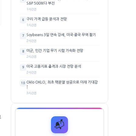
S&P 500보다 부진
1시간전
구리 가격 급등 분석과 전망
6
1시간전
Soybeans 3일 연속 강세, 미국·중국 무역 활기
7
2시간전
미군, 민간 기업 무기 시험 가속화 전망
8
2시간전
미국 고용지표 충격과 시장 전망 분석
9
2시간전
Oklo OKLO, 최초 핵분열 성공으로 미래 기대감
10
↑
3시간전
위
그
📬