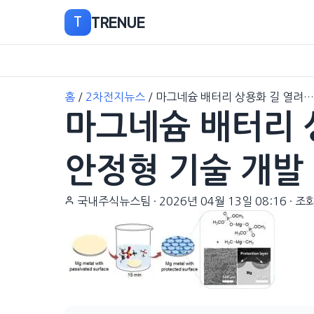
TRENUE
T
본
홈
/
2차전지뉴스
/
마그네슘 배터리 상용화 길 열려
문
마그네슘 배터리 
으
로
이
안정형 기술 개발
동
국내주식뉴스팀
·
2026년 04월 13일 08:16
·
조회