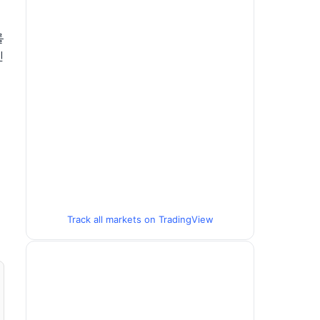
를
신
Track all markets on TradingView