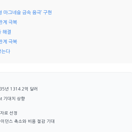
 마그네슘 금속 음극’ 구현
한계 극복
돌 해결
한계 극복
잡는다
5년 1314.2억 달러
ight 기대치 상향
업자로 선정
 가이던스 축소와 비용 절감 기대