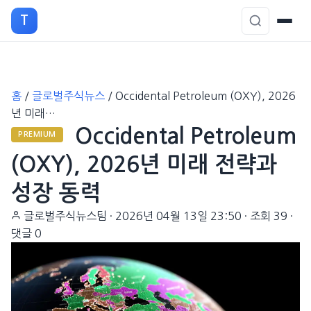
T
본
홈
/
글로벌주식뉴스
/
Occidental Petroleum (OXY), 2026
문
년 미래…
으
Occidental Petroleum
로
PREMIUM
이
(OXY), 2026년 미래 전략과
동
성장 동력
글로벌주식뉴스팀
·
2026년 04월 13일 23:50
·
조회 39
·
댓글 0