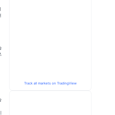
이
서
습
조
Track all markets on TradingView
술
기