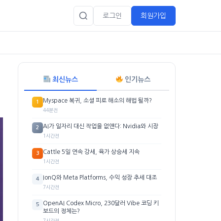
로그인
회원가입
최신뉴스
인기뉴스
Myspace 복귀, 소셜 피로 해소의 해법 될까?
1
44분전
AI가 일자리 대신 작업을 없앤다: Nvidia와 시장
2
1시간전
Cattle 5일 연속 강세, 육가 상승세 지속
3
1시간전
IonQ와 Meta Platforms, 수익 성장 추세 대조
4
7시간전
OpenAI Codex Micro, 230달러 Vibe 코딩 키
5
보드의 정체는?
7시간전