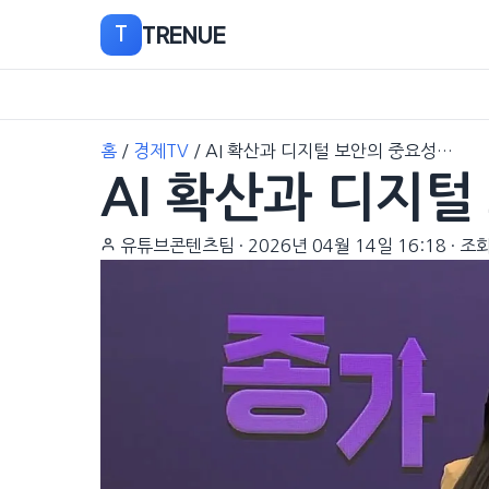
TRENUE
T
본
홈
/
경제TV
/
AI 확산과 디지털 보안의 중요성…
문
AI 확산과 디지털
으
로
이
유튜브콘텐츠팀
·
2026년 04월 14일 16:18
·
조회
동