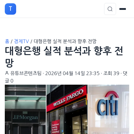
T
본
홈
/
경제TV
/
대형은행 실적 분석과 향후 전망
문
대형은행 실적 분석과 향후 전
으
로
망
이
유튜브콘텐츠팀
·
2026년 04월 14일 23:35
·
조회 39
·
댓
동
글 0