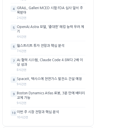
GRAIL, Galleri MCED 시험 FDA 심사 앞서 주
4
목받아
2시간전
OpenAI Astra 모델, ‘중대한’ 해킹 능력 우려 제
5
기
4시간전
월스트리트 투자 전망과 핵심 분석
6
7시간전
AI 협력 시스템, Claude Code 4.8보다 2배 이
7
상 성과
8시간전
SpaceX, 텍사스에 천연가스 발전소 건설 예정
8
9시간전
Boston Dynamics Atlas 로봇, 3분 만에 배터리
9
교체 가능
9시간전
이번 주 시장 전망과 핵심 분석
10
10시간전