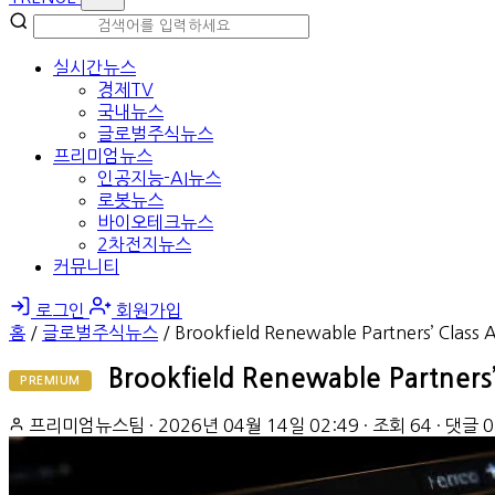
실시간뉴스
경제TV
국내뉴스
글로벌주식뉴스
프리미엄뉴스
인공지능-AI뉴스
로봇뉴스
바이오테크뉴스
2차전지뉴스
커뮤니티
로그인
회원가입
홈
/
글로벌주식뉴스
/
Brookfield Renewable Partners’ Class
Brookfield Renewable Partners
PREMIUM
프리미엄뉴스팀
·
2026년 04월 14일 02:49
·
조회 64
·
댓글 0