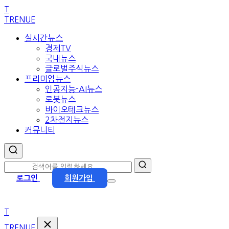
본
T
문
TRENUE
으
실시간뉴스
로
경제TV
이
국내뉴스
동
글로벌주식뉴스
프리미엄뉴스
인공지능-AI뉴스
로봇뉴스
바이오테크뉴스
2차전지뉴스
커뮤니티
로그인
회원가입
T
TRENUE