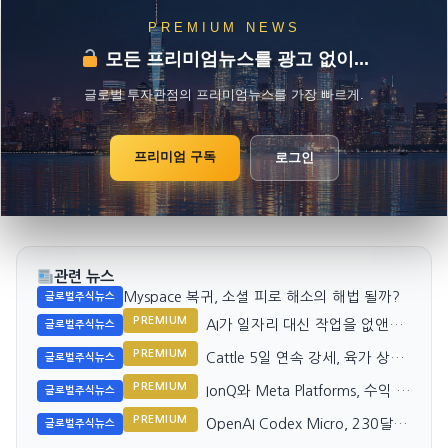
PREMIUM NEWS
모든 프리미엄뉴스를 광고 없이...
글로벌 투자관점의 프리미엄뉴스를 가장 빠르게.
프리미엄 구독
로그인
관련 뉴스
Myspace 복귀, 소셜 피로 해소의 해법 될까?
글로벌주식뉴스
PREMIUM
AI가 일자리 대신 작업을 없앤다:
글로벌주식뉴스
Nvidia와 시장
PREMIUM
Cattle 5일 연속 강세, 육가 상승
글로벌주식뉴스
세 지속
PREMIUM
IonQ와 Meta Platforms, 수익 성
글로벌주식뉴스
장 추세 대조
PREMIUM
OpenAI Codex Micro, 230달러
글로벌주식뉴스
Vibe 코딩 키보드의 정체는?