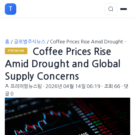
T
본
홈
/
글로벌주식뉴스
/
Coffee Prices Rise Amid Drought…
문
Coffee Prices Rise
으
PREMIUM
로
Amid Drought and Global
이
Supply Concerns
동
프리미엄뉴스팀
·
2026년 04월 14일 06:19
·
조회 66
·
댓
글 0