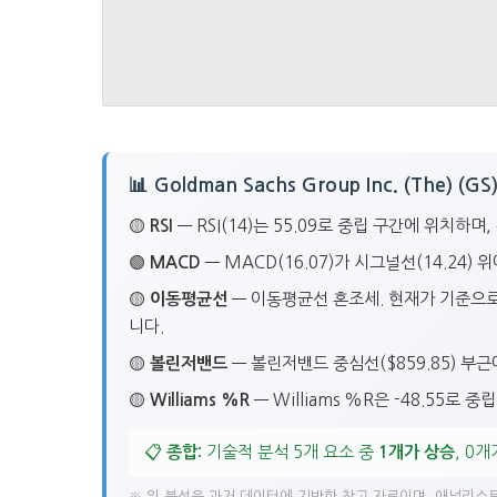
📊 Goldman Sachs Group Inc. (The) 
🟡
RSI
— RSI(14)는 55.09로 중립 구간에 위치하
🟢
MACD
— MACD(16.07)가 시그널선(14.24
🟡
이동평균선
— 이동평균선 혼조세. 현재가 기준으로 20
니다.
🟡
볼린저밴드
— 볼린저밴드 중심선($859.85) 부근
🟡
Williams %R
— Williams %R은 -48.55로
📋
종합:
기술적 분석 5개 요소 중
1개가 상승
, 0
※ 위 분석은 과거 데이터에 기반한 참고 자료이며, 애널리스트