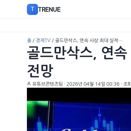
TRENUE
T
본
홈
/
경제TV
/
골드만삭스, 연속 사상 최대 실적…
문
골드만삭스, 연속
으
로
이
전망
동
유튜브콘텐츠팀
·
2026년 04월 14일 00:36
·
조회