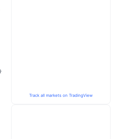
쟁
니
출
전
Track all markets on TradingView