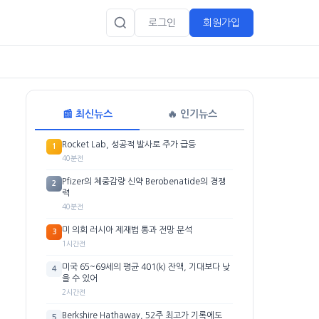
로그인
회원가입
📰 최신뉴스
🔥 인기뉴스
Rocket Lab, 성공적 발사로 주가 급등
1
40분전
Pfizer의 체중감량 신약 Berobenatide의 경쟁
2
력
40분전
미 의회 러시아 제재법 통과 전망 분석
3
1시간전
미국 65~69세의 평균 401(k) 잔액, 기대보다 낮
4
을 수 있어
2시간전
Berkshire Hathaway, 52주 최고가 기록에도
5