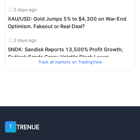
Track all markets on TradingView
TRENUE
T