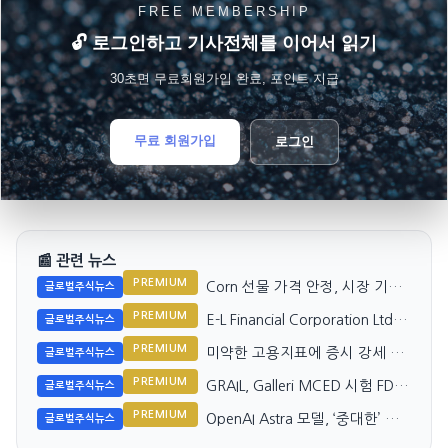
FREE MEMBERSHIP
🔓 로그인하고 기사전체를 이어서 읽기
30초면 무료회원가입 완료, 포인트 지급
무료 회원가입
로그인
📰 관련 뉴스
PREMIUM
Corn 선물 가격 안정, 시장 기대
글로벌주식뉴스
감 유지
PREMIUM
E-L Financial Corporation Ltd.
글로벌주식뉴스
Q2 수익 2배 증가
PREMIUM
미약한 고용지표에 증시 강세 지
글로벌주식뉴스
속
PREMIUM
GRAIL, Galleri MCED 시험 FDA
글로벌주식뉴스
심사 앞서 주목받아
PREMIUM
OpenAI Astra 모델, ‘중대한’ 해
글로벌주식뉴스
킹 능력 우려 제기