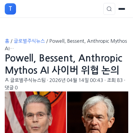
T
본
홈
/
글로벌주식뉴스
/
Powell, Bessent, Anthropic Mythos
문
AI…
으
Powell, Bessent, Anthropic
로
이
Mythos AI 사이버 위협 논의
동
글로벌주식뉴스팀
·
2026년 04월 14일 00:43
·
조회 83
·
댓글 0