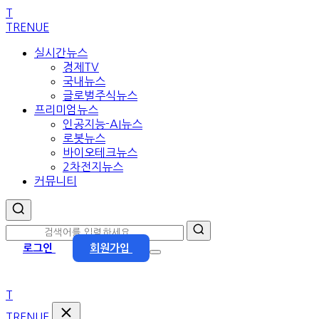
본
T
문
TRENUE
으
실시간뉴스
로
경제TV
이
국내뉴스
동
글로벌주식뉴스
프리미엄뉴스
인공지능-AI뉴스
로봇뉴스
바이오테크뉴스
2차전지뉴스
커뮤니티
로그인
회원가입
T
TRENUE