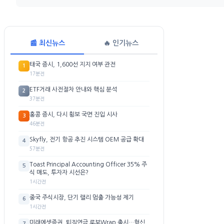
📰 최신뉴스
🔥 인기뉴스
태국 증시, 1,600선 지지 여부 관전
1
17분전
ETF거래 사전절차 안내와 핵심 분석
2
37분전
홍콩 증시, 다시 횡보 국면 진입 시사
3
46분전
Skyfly, 전기 항공 추진 시스템 OEM 공급 확대
4
57분전
Toast Principal Accounting Officer 35% 주
5
식 매도, 투자자 시선은?
1시간전
중국 주식시장, 단기 랠리 멈출 가능성 제기
6
1시간전
미래에셋증권, 퇴직연금 로보Wrap 출시…혁신
7