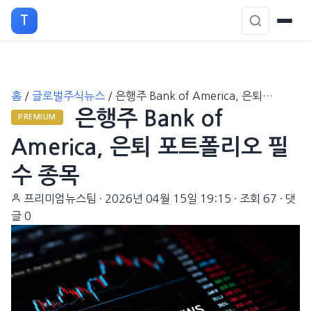
T
본
홈
/
글로벌주식뉴스
/
은행주 Bank of America, 은퇴…
문
은행주 Bank of
으
PREMIUM
로
America, 은퇴 포트폴리오 필
이
수 종목
동
프리미엄뉴스팀
·
2026년 04월 15일 19:15
·
조회 67
·
댓
글 0