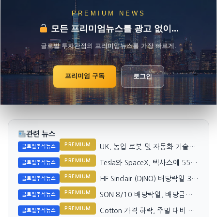
PREMIUM NEWS
모든 프리미엄뉴스를 광고 없이...
글로벌 투자관점의 프리미엄뉴스를 가장 빠르게.
프리미엄 구독
로그인
관련 뉴스
PREMIUM
UK, 농업 로봇 및 자동화 기술에
글로벌주식뉴스
2천만 파운드 투자 유치
PREMIUM
Tesla와 SpaceX, 텍사스에 550
글로벌주식뉴스
억 달러 규모 반도체 공장 건설
PREMIUM
HF Sinclair (DINO) 배당락일 3/6
글로벌주식뉴스
일로 예정
PREMIUM
SON 8/10 배당락일, 배당금
글로벌주식뉴스
0.54달러 확정
PREMIUM
Cotton 가격 하락, 주말 대비 약
글로벌주식뉴스