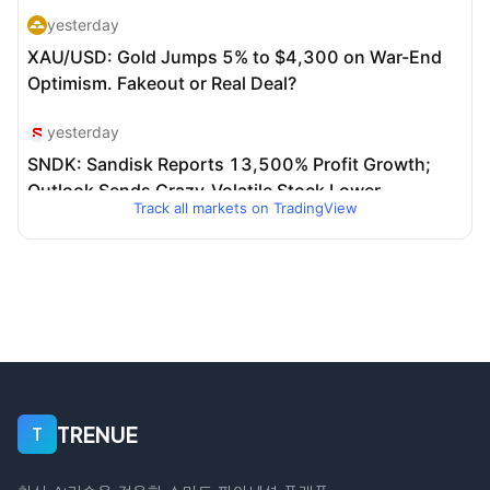
Track all markets on TradingView
TRENUE
T