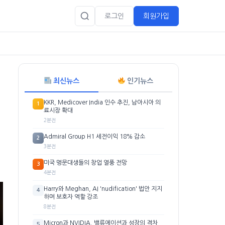
로그인
회원가입
최신뉴스
인기뉴스
KKR, Medicover India 인수 추진, 남아시아 의
1
료시장 확대
2분전
Admiral Group H1 세전이익 18% 감소
2
3분전
미국 명문대생들의 창업 열풍 전망
3
4분전
Harry와 Meghan, AI 'nudification' 법안 지지
4
하며 보호자 역할 강조
8분전
Micron과 NVIDIA, 밸류에이션과 성장의 격차
5