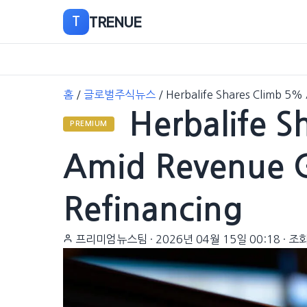
TRENUE
T
본
홈
/
글로벌주식뉴스
/
Herbalife Shares Climb 5
문
Herbalife S
으
PREMIUM
로
이
Amid Revenue 
동
Refinancing
프리미엄뉴스팀
·
2026년 04월 15일 00:18
·
조회