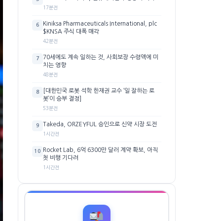
17분전
Kiniksa Pharmaceuticals International, plc
6
$KNSA 주식 대폭 매각
42분전
70세에도 계속 일하는 것, 사회보장 수령액에 미
7
치는 영향
48분전
[대한민국 로봇 석학 한재권 교수 ‘일 잘하는 로
8
봇’이 승부 결정]
53분전
Takeda, ORZEYFUL 승인으로 신약 시장 도전
9
1시간전
Rocket Lab, 6억 6300만 달러 계약 확보, 아직
10
첫 비행 기다려
1시간전