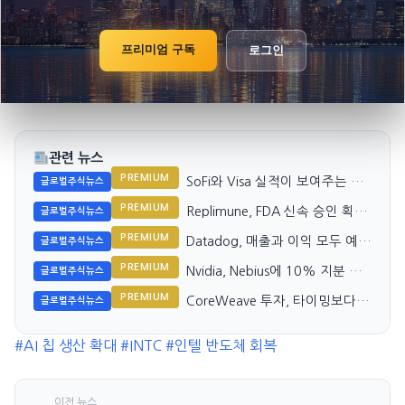
프리미엄 구독
로그인
관련 뉴스
PREMIUM
SoFi와 Visa 실적이 보여주는 소
글로벌주식뉴스
비자 신뢰도
PREMIUM
Replimune, FDA 신속 승인 획득
글로벌주식뉴스
으로 첨단 흑색종 치료 기대
PREMIUM
Datadog, 매출과 이익 모두 예상
글로벌주식뉴스
넘었지만 주가 19% 급락
PREMIUM
Nvidia, Nebius에 10% 지분 투
글로벌주식뉴스
자로 170% 상승 기록
PREMIUM
CoreWeave 투자, 타이밍보다
글로벌주식뉴스
가격이 핵심
#AI 칩 생산 확대
#INTC
#인텔 반도체 회복
이전 뉴스