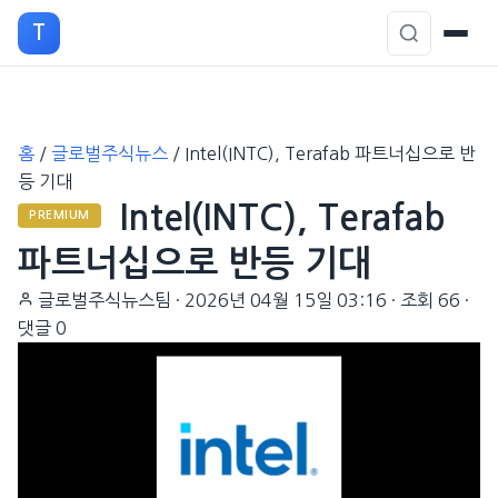
T
본
홈
/
글로벌주식뉴스
/
Intel(INTC), Terafab 파트너십으로 반
문
등 기대
으
Intel(INTC), Terafab
로
PREMIUM
이
파트너십으로 반등 기대
동
글로벌주식뉴스팀
·
2026년 04월 15일 03:16
·
조회 66
·
댓글 0