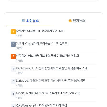
최신뉴스
인기뉴스
상관계수 미달로 ETF 상장폐지 위기 심화
1
4분전
SoFi와 Visa 실적이 보여주는 소비자 신뢰도
2
18분전
키움증권, 매도대금 담보대출 금리 인하로 경쟁력 강화
3
23분전
Replimune, FDA 신속 승인 획득으로 첨단 흑색종 치료 기대
4
33분전
Datadog, 매출과 이익 모두 예상 넘었지만 주가 19% 급락
5
46분전
Nvidia, Nebius에 10% 지분 투자로 170% 상승 기록
6
46분전
CoreWeave 투자, 타이밍보다 가격이 핵심
7