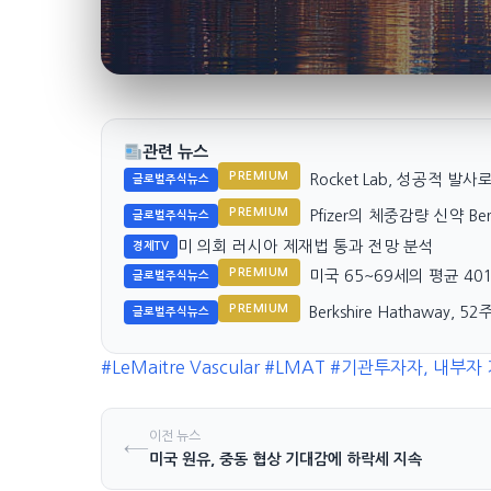
관련 뉴스
PREMIUM
Rocket Lab, 성공적 발
글로벌주식뉴스
PREMIUM
Pfizer의 체중감량 신약 Be
글로벌주식뉴스
미 의회 러시아 제재법 통과 전망 분석
경제TV
PREMIUM
미국 65~69세의 평균 40
글로벌주식뉴스
PREMIUM
Berkshire Hathaway
글로벌주식뉴스
#LeMaitre Vascular
#LMAT
#기관투자자, 내부자 
이전 뉴스
←
미국 원유, 중동 협상 기대감에 하락세 지속