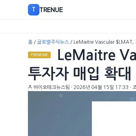
TRENUE
T
본
홈
/
글로벌주식뉴스
/
LeMaitre Vascular $LM
문
LeMaitre V
으
PREMIUM
로
이
투자자 매입 확대
동
바이오테크뉴스팀
·
2026년 04월 15일 17:33
·
조