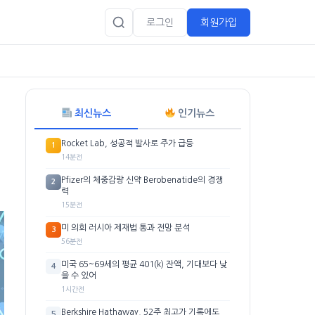
로그인
회원가입
최신뉴스
인기뉴스
Rocket Lab, 성공적 발사로 주가 급등
1
14분전
Pfizer의 체중감량 신약 Berobenatide의 경쟁
2
력
15분전
미 의회 러시아 제재법 통과 전망 분석
3
56분전
미국 65~69세의 평균 401(k) 잔액, 기대보다 낮
4
을 수 있어
1시간전
Berkshire Hathaway, 52주 최고가 기록에도
5