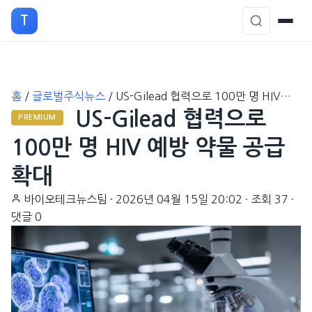
T
본
홈
/
글로벌주식뉴스
/
US-Gilead 협력으로 100만 명 HIV…
문
US-Gilead 협력으로
으
PREMIUM
로
100만 명 HIV 예방 약물 공급
이
확대
동
바이오테크뉴스팀
·
2026년 04월 15일 20:02
·
조회 37
·
댓글 0