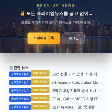
PREMIUM NEWS
모든 프리미엄뉴스를 광고 없이...
글로벌 투자관점의 프리미엄뉴스를 가장 빠르게.
프리미엄 구독
로그인
관련 뉴스
PREMIUM
Corn 선물 가격 안정, 시장 기대
글로벌주식뉴스
감 유지
PREMIUM
E-L Financial Corporation Ltd.
글로벌주식뉴스
Q2 수익 2배 증가
PREMIUM
미약한 고용지표에 증시 강세 지
글로벌주식뉴스
속
PREMIUM
GRAIL, Galleri MCED 시험 FDA
글로벌주식뉴스
심사 앞서 주목받아
PREMIUM
OpenAI Astra 모델, ‘중대한’ 해
글로벌주식뉴스