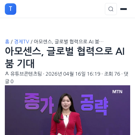
T
본
홈
/
경제TV
/
아모센스, 글로벌 협력으로 AI 붐…
문
아모센스, 글로벌 협력으로 AI
으
로
붐 기대
이
유튜브콘텐츠팀
·
2026년 04월 16일 16:19
·
조회 76
·
댓
동
글 0